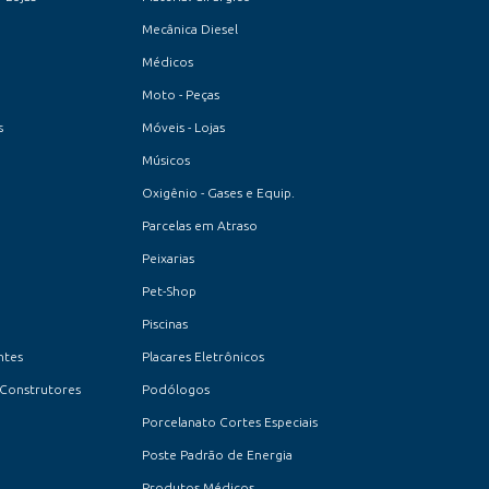
Mecânica Diesel
Médicos
Moto - Peças
s
Móveis - Lojas
Músicos
Oxigênio - Gases e Equip.
Parcelas em Atraso
Peixarias
Pet-Shop
Piscinas
ntes
Placares Eletrônicos
 Construtores
Podólogos
Porcelanato Cortes Especiais
Poste Padrão de Energia
Produtos Médicos