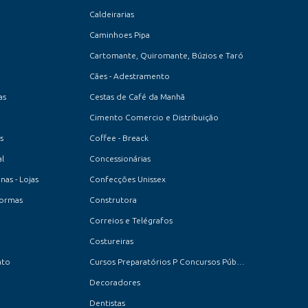
Caldeirarias
Caminhoes Pipa
Cartomante, Quiromante, Búzios e Taró
Cães - Adestramento
as
Cestas de Café da Manhã
Cimento Comercio e Distribuição
s
Coffee - Breack
l
Concessionárias
as - Lojas
Confecções Unissex
formas
Construtora
Correios e Telégrafos
Costureiras
ato
Cursos Preparatórios P Concursos Públicos
Decoradores
Dentistas