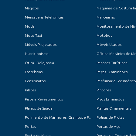
Mágicos
Mensagens Telefonicas
Mercearias
Moda
Monitoramento de Nív
Moto Taxi
Motoboy
Móveis Projetados
Móveis Usados
Nutricionistas
Oficina Mecânica de M
Ótica - Relojoaria
Pacotes Turísticos
Pastelarias
Peças - Caminhões
Pensionatos
Perfumaria - cosmético
Pilates
Pintores
Pisos e Revestimentos
Pisos Laminados
Planos de Saúde
Plantas Ornamentais
Polimento de Mármores, Granitos e Porcelanatos
Polpas de Frutas
Portas
Portas de Aço
Posto de Molas
Postos de Combustíveis