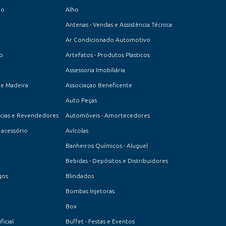
io
Alho
Antenas - Vendas e Assistência Técnica
Ar Condicionado Automotivo
to
Artefatos - Produtos Plasticos
Assessoria Imobiliária
de Madeira
Associaçao Beneficente
Auto Peças
cias e Revendedores
Automóveis - Amortecedores
acessório
Avícolas
Banheiros Químicos - Aluguel
Bebidas - Depósitos e Distribuidores
gos
Blindados
Bombas Injetoras
Box
icial
Buffet - Festas e Eventos