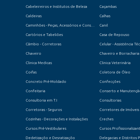
Cabeleireiros e Institutos de Beleza
Caçambas
Caldeiras
Calhas
Caminhões - Peças, Acessórios e Conserto
Canil
Cartórios e Tabeliões
Casa de Repouso
Cãmbio - Corretoras
Celular - Assisténcia Té
Chaveiro
Chaveiro e Borracharia
Clinica Medicas
Clinica Veterinária
Coifas
Coletora de Óleo
Concreto Pré-Moldado
Confecções
Confeitaria
Consultoria em T.I
Consultorias
Corretoras - Seguros
Corretores de Imóveis
Cozinhas - Decorações e Instalações
Creches
Cursos Pré-Vestibulares
Cursos Profissionalizan
Dedetizaçõo e Desratizaçõo
Delegacias e Distritos P