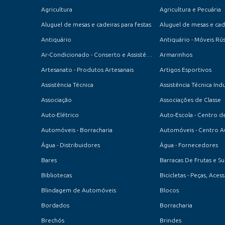
Agricultura
Agricultura e Pecuária
Aluguel de mesas e cadeiras para festas
Aluguel de mesas e cade
Antiquário
Antiquário - Móveis Rús
Ar-Condicionado - Conserto e Assistência Técnica
Armarinhos
Artesanato - Produtos Artesanais
Artigos Esportivos
Assistência Técnica
Assistência Técnica Indu
Associação
Associações de Classe
Auto-Elétrico
Automóveis - Borracharia
Automóveis - Centro 
Água - Distribuidores
Água - Fornecedores
Bares
Barracas De Frutas e S
Bibliotecas
Bicicletas - Peças, Ace
Blindagem de Automóveis
Blocos
Bordados
Borracharia
Brechós
Brindes