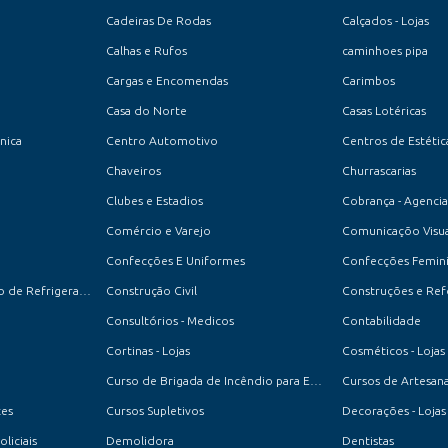
Cadeiras De Rodas
Calçados - Lojas
Calhas e Rufos
caminhoes pipa
Cargas e Encomendas
Carimbos
Casa do Norte
Casas Lotéricas
cnica
Centro Automotivo
Centros de Estétic
Chaveiros
Churrascarias
Clubes e Estadios
Cobrança - Agencia
Comércio e Varejo
Comunicaçõo Visua
Confecções E Uniformes
Confecções Feminin
Conserto e Manutenção de Refrigeradores
Construção Civil
Construções e Re
Consultórios - Medicos
Contabilidade
Cortinas - Lojas
Cosméticos - Lojas
Curso de Brigada de Incêndio para Empresas e Condomínios
Cursos de Artesan
tes
Cursos Supletivos
Decorações - Lojas
oliciais
Demolidora
Dentistas