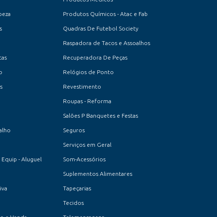
peza
Produtos Químicos - Atac e Fab
s
Quadras De Futebol Society
Raspadora de Tacos e Assoalhos
cas
Recuperadora De Peças
o
Relógios de Ponto
s
Revestimento
Roupas - Reforma
Salões P Banquetes e Festas
alho
Seguros
Serviços em Geral
 Equip - Aluguel
Som-Acessórios
Suplementos Alimentares
iva
Tapeçarias
Tecidos