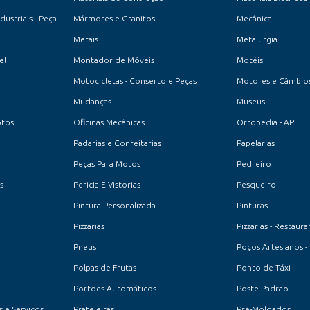
Máquinas de Costura Industriais - Peças e Acessórios
Mármores e Granitos
Mecânica
Metais
Metalurgia
el
Montador de Móveis
Motéis
Motocicletas - Conserto e Peças
Motores e Câmbio
Mudanças
Museus
otos
Oficinas Mecânicas
Ortopedia - AP
Padarias e Confeitarias
Papelarias
Peças Para Motos
Pedreiro
s
Pericia E Vistorias
Pesqueiro
Pintura Personalizada
Pinturas
Pizzarias
Pizzarias - Restaura
Pneus
Poços Artesianos -
Polpas de Frutas
Ponto de Táxi
Portões Automáticos
Poste Padrão
 e Serviços
Prateleiras
Pré-Moldados