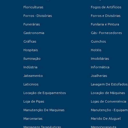
Floriculturas
Fogos de Artifícios
Forros - Divisórias
Forros e Divisórias
Funerárias
Funilaria e Pintura
Gastronomia
Gás - Fornecedores
Gráficas
Guinchos
Hospitais
Hotéis
Iluminação
Imobiliárias
Indústria
Informática
Jateamento
Joalherias
Laticinios
Lavagem De Estofados
Locação de Equipamentos
Locação de Máquinas
Loja de Pipas
Lojas de Conveniéncia
Manutenção De Maquinas
Manutençõo - Equipam
Marcenarias
Marido De Aluguel
Massagens Terapéuticas
Massoterapeuta