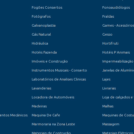
Fogões Consertos
Fonoaudiólogos
Fotógrafos
Fraldas
Galvanoplastia
Games - Acessórios
Gás Natural
Gesso
Hidráulica
Hortifruti
Hotéis Fazenda
Hotéis P Animais
Imóveis e Construção
Impermeabilização
Instrumentos Musicais - Conserto
Janelas de Alumíni
Laboratórios de Analises Clinicas
Lajes
Lavanderias
Livrarias
Locadora de Automóveis
Loja de calçados e
Madeiras
Malhas
entos Mecânicos
Maquina De Cafe
Maquinas de Costur
Marmoraria na Zona Leste
Massagem
Materiais de Contrução
Materiais Elétricos 