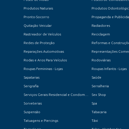
Produtos Naturais
Produtos Odontológic
Pronto-Socorro
Propaganda e Publicid
Quitação Veicular
Radiadores
Rastreador de Veículos
Reciclagem
Redes de Proteção
Reformas e Construçõ
Reparações Automotivas
Representações Comer
Rodas e Aros Para Veículos
Rodoviárias
Roupas Femininas - Lojas
Roupas Infantis - Lojas
Sapatarias
Saúde
Serigrafia
Serralheria
Serviços Gerais Residencial e Condomínios
Sex Shop
Sorveterias
Spa
Suspensão
Tabacaria
Tatuagens e Piercings
Táxi