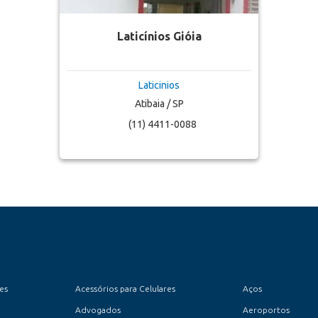
Laticínios Gióia
Laticinios
Atibaia / SP
(11) 4411-0088
es
Acessórios para Celulares
Aços
Advogados
Aeroportos