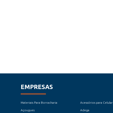
EMPRESAS
Materiais Para Borracharia
Acessórios para Celular
Açougues
Adega