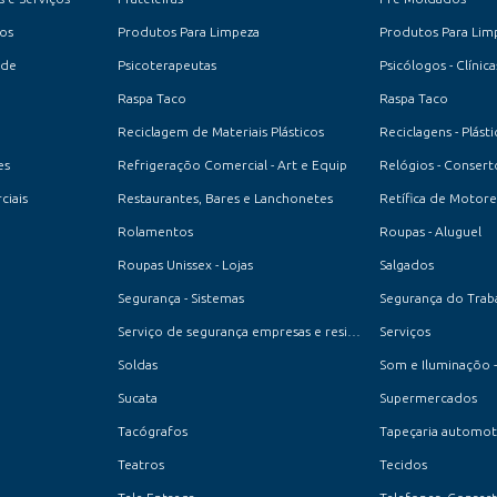
os
Produtos Para Limpeza
Produtos Para Lim
ade
Psicoterapeutas
Psicólogos - Clínica
Raspa Taco
Raspa Taco
Reciclagem de Materiais Plásticos
Reciclagens - Plásti
es
Refrigeraçõo Comercial - Art e Equip
Relógios - Consert
ciais
Restaurantes, Bares e Lanchonetes
Retífica de Motore
Rolamentos
Roupas - Aluguel
Roupas Unissex - Lojas
Salgados
Segurança - Sistemas
Segurança do Trab
Serviço de segurança empresas e residencial
Serviços
Soldas
Som e Iluminaçõo -
Sucata
Supermercados
Tacógrafos
Tapeçaria automot
Teatros
Tecidos