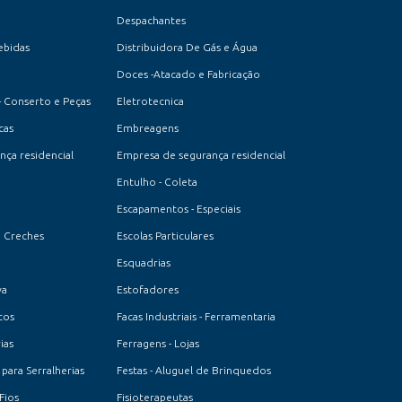
Despachantes
ebidas
Distribuidora De Gás e Água
Doces -Atacado e Fabricação
- Conserto e Peças
Eletrotecnica
cas
Embreagens
ça residencial
Empresa de segurança residencial
Entulho - Coleta
Escapamentos - Especiais
e Creches
Escolas Particulares
Esquadrias
va
Estofadores
cos
Facas Industriais - Ferramentaria
ias
Ferragens - Lojas
 para Serralherias
Festas - Aluguel de Brinquedos
Fios
Fisioterapeutas