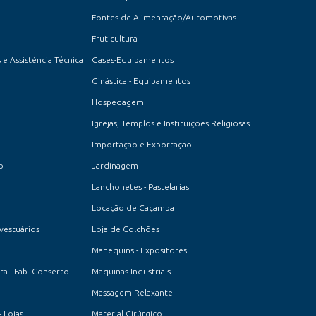
Fontes de Alimentação/Automotivas
Fruticultura
 e Assisténcia Técnica
Gases-Equipamentos
Ginástica - Equipamentos
Hospedagem
Igrejas, Templos e Instituições Religiosas
Importação e Exportação
o
Jardinagem
Lanchonetes - Pastelarias
Locação de Caçamba
 vestuários
Loja de Colchões
Manequins - Expositores
a - Fab. Conserto
Maquinas Industriais
Massagem Relaxante
- Lojas
Material Cirúrgico