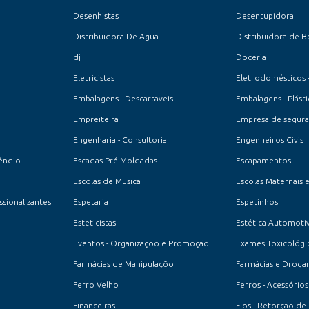
Desenhistas
Desentupidora
Distribuidora De Agua
Distribuidora de B
dj
Doceria
Eletricistas
Eletrodomésticos 
Embalagens - Descartaveis
Embalagens - Plásti
Empreiteira
Empresa de seguran
Engenharia - Consultoria
Engenheiros Civis
êndio
Escadas Pré Moldadas
Escapamentos
Escolas de Musica
Escolas Maternais 
ssionalizantes
Espetaria
Espetinhos
Esteticistas
Estética Automoti
Eventos - Organizaçõo e Promoção
Exames Toxicológi
Farmácias de Manipulaçõo
Farmácias e Drogar
Ferro Velho
Ferros - Acessórios
Financeiras
Fios - Retorção de 