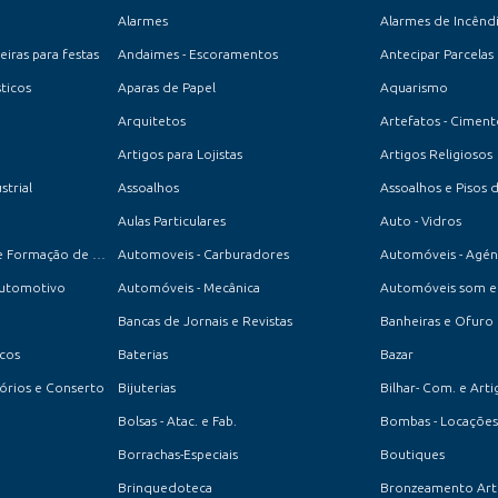
Alarmes
Alarmes de Incênd
iras para festas
Andaimes - Escoramentos
Antecipar Parcelas
ticos
Aparas de Papel
Aquarismo
Arquitetos
Artefatos - Cimen
Artigos para Lojistas
Artigos Religiosos
strial
Assoalhos
Assoalhos e Pisos 
Aulas Particulares
Auto - Vidros
Auto-Escola - Centro de Formação de Condutores
Automoveis - Carburadores
Automóveis - Agén
Automotivo
Automóveis - Mecânica
Automóveis som e 
Bancas de Jornais e Revistas
Banheiras e Ofuro
ucos
Baterias
Bazar
ssórios e Conserto
Bijuterias
Bilhar- Com. e Arti
Bolsas - Atac. e Fab.
Bombas - Locações
Borrachas-Especiais
Boutiques
Brinquedoteca
Bronzeamento Artif