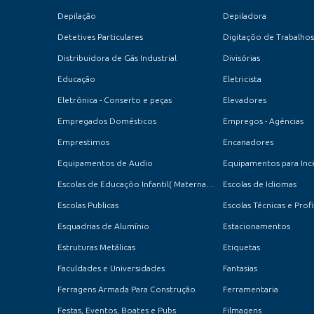
Depilação
Depiladora
Detetives Particulares
Digitaçõo de Trabalhos
Distribuidora de Gás Industrial
Divisórias
Educação
Eletricista
Eletrônica - Conserto e peças
Elevadores
Empregados Domésticos
Empregos - Agéncias
Emprestimos
Encanadores
Equipamentos de Audio
Equipamentos para Inc
Escolas de Educaçõo Infantil( Maternal, Jardim e Pré-Escola )
Escolas de Idiomas
Escolas Publicas
Escolas Técnicas e Profi
Esquadrias de Alumínio
Estacionamentos
Estruturas Metálicas
Etiquetas
Faculdades e Universidades
Fantasias
Ferragens Armada Para Construção
Ferramentaria
Festas, Eventos, Boates e Pubs
Filmagens