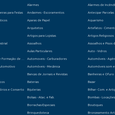
Alarmes
Alarmes de Incênd
iras para festas
Andaimes - Escoramentos
Antecipar Parcelas
ticos
Aparas de Papel
Aquarismo
Arquitetos
Artefatos - Cimen
Artigos para Lojistas
Artigos Religiosos
strial
Assoalhos
Assoalhos e Pisos 
Aulas Particulares
Auto - Vidros
Auto-Escola - Centro de Formação de Condutores
Automoveis - Carburadores
Automóveis - Agén
Automotivo
Automóveis - Mecânica
Automóveis som e 
Bancas de Jornais e Revistas
Banheiras e Ofuro
ucos
Baterias
Bazar
ssórios e Conserto
Bijuterias
Bilhar- Com. e Arti
Bolsas - Atac. e Fab.
Bombas - Locações
Borrachas-Especiais
Boutiques
Brinquedoteca
Bronzeamento Artif