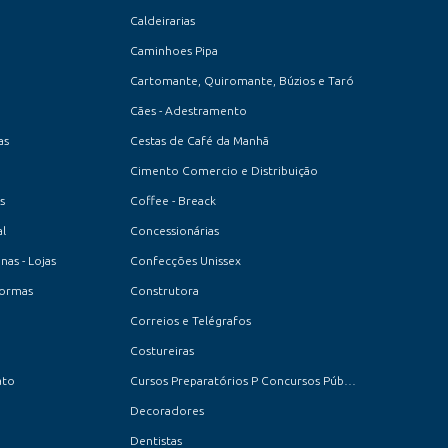
Caldeirarias
Caminhoes Pipa
Cartomante, Quiromante, Búzios e Taró
Cães - Adestramento
as
Cestas de Café da Manhã
Cimento Comercio e Distribuição
s
Coffee - Breack
l
Concessionárias
as - Lojas
Confecções Unissex
formas
Construtora
Correios e Telégrafos
Costureiras
ato
Cursos Preparatórios P Concursos Públicos
Decoradores
Dentistas