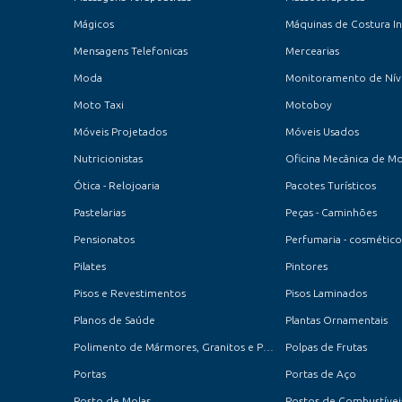
Mágicos
Mensagens Telefonicas
Mercearias
Moda
Monitoramento de Nív
Moto Taxi
Motoboy
Móveis Projetados
Móveis Usados
Nutricionistas
Oficina Mecânica de M
Ótica - Relojoaria
Pacotes Turísticos
Pastelarias
Peças - Caminhões
Pensionatos
Perfumaria - cosmético
Pilates
Pintores
Pisos e Revestimentos
Pisos Laminados
Planos de Saúde
Plantas Ornamentais
Polimento de Mármores, Granitos e Porcelanatos
Polpas de Frutas
Portas
Portas de Aço
Posto de Molas
Postos de Combustíveis