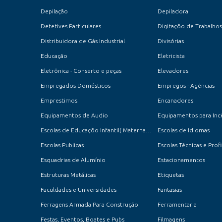
Depilação
Depiladora
Detetives Particulares
Digitaçõo de Trabalhos
Distribuidora de Gás Industrial
Divisórias
Educação
Eletricista
Eletrônica - Conserto e peças
Elevadores
Empregados Domésticos
Empregos - Agéncias
Emprestimos
Encanadores
Equipamentos de Audio
Equipamentos para Inc
Escolas de Educaçõo Infantil( Maternal, Jardim e Pré-Escola )
Escolas de Idiomas
Escolas Publicas
Escolas Técnicas e Profi
Esquadrias de Alumínio
Estacionamentos
Estruturas Metálicas
Etiquetas
Faculdades e Universidades
Fantasias
Ferragens Armada Para Construção
Ferramentaria
Festas, Eventos, Boates e Pubs
Filmagens