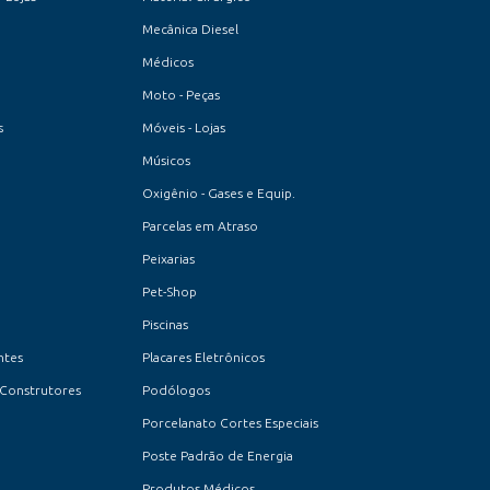
Mecânica Diesel
Médicos
Moto - Peças
s
Móveis - Lojas
Músicos
Oxigênio - Gases e Equip.
Parcelas em Atraso
Peixarias
Pet-Shop
Piscinas
ntes
Placares Eletrônicos
 Construtores
Podólogos
Porcelanato Cortes Especiais
Poste Padrão de Energia
Produtos Médicos