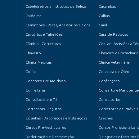
Cabeleireiros e Institutos de Beleza
Caçambas
Caldeiras
Calhas
Caminhões - Peças, Acessórios e Conserto
Canil
Cartórios e Tabeliões
Casa de Repouso
Cãmbio - Corretoras
Celular - Assisténcia Té
Chaveiro
Chaveiro e Borracharia
Clinica Medicas
Clinica Veterinária
Coifas
Coletora de Óleo
Concreto Pré-Moldado
Confecções
Confeitaria
Consultoria em T.I
Consultorias
Corretoras - Seguros
Corretores de Imóveis
Cozinhas - Decorações e Instalações
Creches
Cursos Pré-Vestibulares
Cursos Profissionalizan
Dedetizaçõo e Desratizaçõo
Delegacias e Distritos P