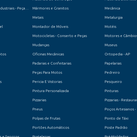
Máquinas de Costura Industriais - Peças e Acessórios
Mármores e Granitos
Mecânica
Metais
Metalurgia
el
Montador de Móveis
Motéis
Motocicletas - Conserto e Peças
Motores e Câmbio
Mudanças
Museus
otos
Oficinas Mecânicas
Ortopedia - AP
Padarias e Confeitarias
Papelarias
Peças Para Motos
Pedreiro
s
Pericia E Vistorias
Pesqueiro
Pintura Personalizada
Pinturas
Pizzarias
Pizzarias - Restaura
Pneus
Poços Artesianos -
Polpas de Frutas
Ponto de Táxi
Portões Automáticos
Poste Padrão
 e Serviços
Prateleiras
Pré-Moldados