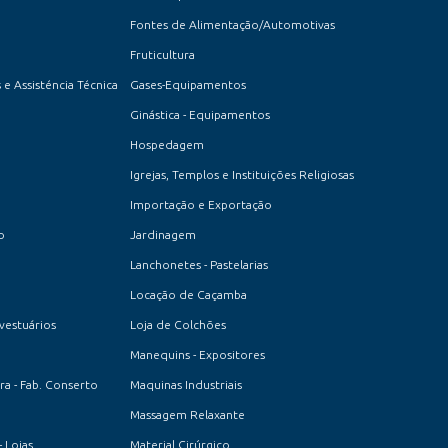
Fontes de Alimentação/Automotivas
Fruticultura
 e Assisténcia Técnica
Gases-Equipamentos
Ginástica - Equipamentos
Hospedagem
Igrejas, Templos e Instituições Religiosas
Importação e Exportação
o
Jardinagem
Lanchonetes - Pastelarias
Locação de Caçamba
 vestuários
Loja de Colchões
Manequins - Expositores
a - Fab. Conserto
Maquinas Industriais
Massagem Relaxante
- Lojas
Material Cirúrgico