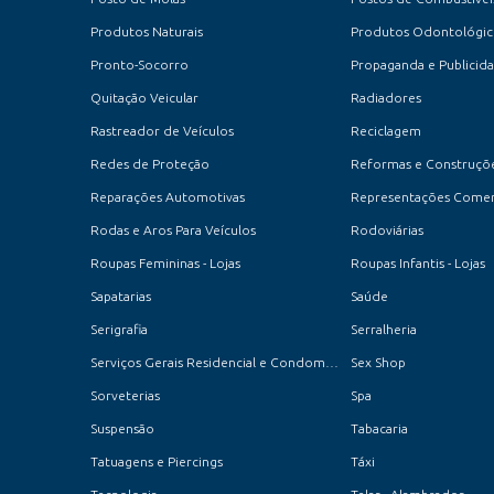
Produtos Naturais
Produtos Odontológic
Pronto-Socorro
Propaganda e Publicid
Quitação Veicular
Radiadores
Rastreador de Veículos
Reciclagem
Redes de Proteção
Reformas e Construçõ
Reparações Automotivas
Representações Comer
Rodas e Aros Para Veículos
Rodoviárias
Roupas Femininas - Lojas
Roupas Infantis - Lojas
Sapatarias
Saúde
Serigrafia
Serralheria
Serviços Gerais Residencial e Condomínios
Sex Shop
Sorveterias
Spa
Suspensão
Tabacaria
Tatuagens e Piercings
Táxi