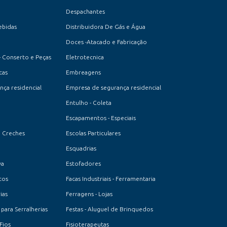
Despachantes
ebidas
Distribuidora De Gás e Água
Doces -Atacado e Fabricação
- Conserto e Peças
Eletrotecnica
cas
Embreagens
ça residencial
Empresa de segurança residencial
Entulho - Coleta
Escapamentos - Especiais
e Creches
Escolas Particulares
Esquadrias
va
Estofadores
cos
Facas Industriais - Ferramentaria
ias
Ferragens - Lojas
 para Serralherias
Festas - Aluguel de Brinquedos
Fios
Fisioterapeutas