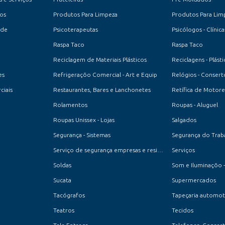
os
Produtos Para Limpeza
Produtos Para Lim
ade
Psicoterapeutas
Psicólogos - Clínica
Raspa Taco
Raspa Taco
Reciclagem de Materiais Plásticos
Reciclagens - Plásti
es
Refrigeraçõo Comercial - Art e Equip
Relógios - Consert
ciais
Restaurantes, Bares e Lanchonetes
Retífica de Motore
Rolamentos
Roupas - Aluguel
Roupas Unissex - Lojas
Salgados
Segurança - Sistemas
Segurança do Trab
Serviço de segurança empresas e residencial
Serviços
Soldas
Som e Iluminaçõo -
Sucata
Supermercados
Tacógrafos
Tapeçaria automot
Teatros
Tecidos