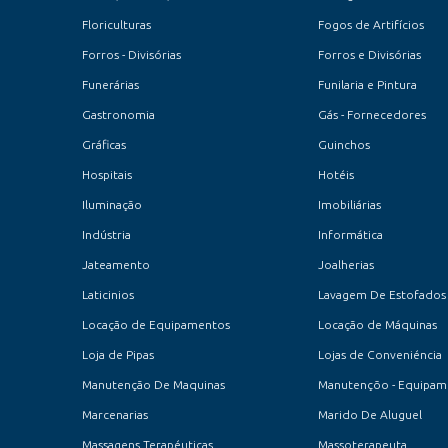
Floriculturas
Fogos de Artifícios
Forros - Divisórias
Forros e Divisórias
Funerárias
Funilaria e Pintura
Gastronomia
Gás - Fornecedores
Gráficas
Guinchos
Hospitais
Hotéis
Iluminação
Imobiliárias
Indústria
Informática
Jateamento
Joalherias
Laticinios
Lavagem De Estofados
Locação de Equipamentos
Locação de Máquinas
Loja de Pipas
Lojas de Conveniéncia
Manutenção De Maquinas
Manutençõo - Equipam
Marcenarias
Marido De Aluguel
Massagens Terapéuticas
Massoterapeuta