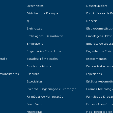
Desenhistas
Desentupidora
Distribuidora De Agua
Distribuidora de B
dj
Doceria
Eletricistas
Eletrodomésticos 
Embalagens - Descartaveis
Embalagens - Plásti
Empreiteira
Empresa de seguran
Engenharia - Consultoria
Engenheiros Civis
êndio
Escadas Pré Moldadas
Escapamentos
Escolas de Musica
Escolas Maternais 
ssionalizantes
Espetaria
Espetinhos
Esteticistas
Estética Automoti
Eventos - Organizaçõo e Promoção
Exames Toxicológi
Farmácias de Manipulaçõo
Farmácias e Drogar
Ferro Velho
Ferros - Acessórios
Financeiras
Fios - Retorção de 