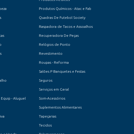
peza
Produtos Químicos - Atac e Fab
s
Quadras De Futebol Society
Raspadora de Tacos e Assoalhos
cas
Recuperadora De Peças
o
Relógios de Ponto
s
Revestimento
Roupas - Reforma
Salões P Banquetes e Festas
alho
Seguros
Serviços em Geral
 Equip - Aluguel
Som-Acessórios
Suplementos Alimentares
iva
Tapeçarias
Tecidos