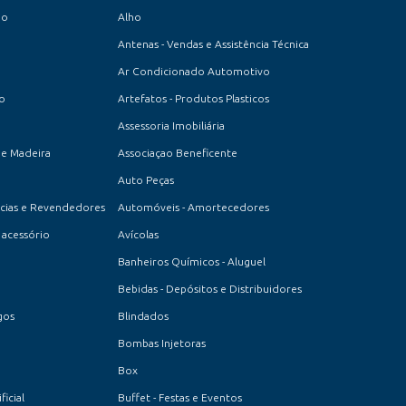
io
Alho
Antenas - Vendas e Assistência Técnica
Ar Condicionado Automotivo
to
Artefatos - Produtos Plasticos
Assessoria Imobiliária
de Madeira
Associaçao Beneficente
Auto Peças
cias e Revendedores
Automóveis - Amortecedores
acessório
Avícolas
Banheiros Químicos - Aluguel
Bebidas - Depósitos e Distribuidores
gos
Blindados
Bombas Injetoras
Box
icial
Buffet - Festas e Eventos