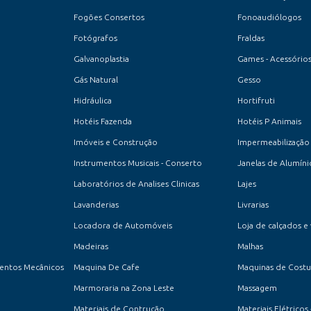
Fogões Consertos
Fonoaudiólogos
Fotógrafos
Fraldas
Galvanoplastia
Games - Acessórios
Gás Natural
Gesso
Hidráulica
Hortifruti
Hotéis Fazenda
Hotéis P Animais
Imóveis e Construção
Impermeabilização
Instrumentos Musicais - Conserto
Janelas de Alumíni
Laboratórios de Analises Clinicas
Lajes
Lavanderias
Livrarias
Locadora de Automóveis
Loja de calçados e
Madeiras
Malhas
entos Mecânicos
Maquina De Cafe
Maquinas de Costur
Marmoraria na Zona Leste
Massagem
Materiais de Contrução
Materiais Elétricos 