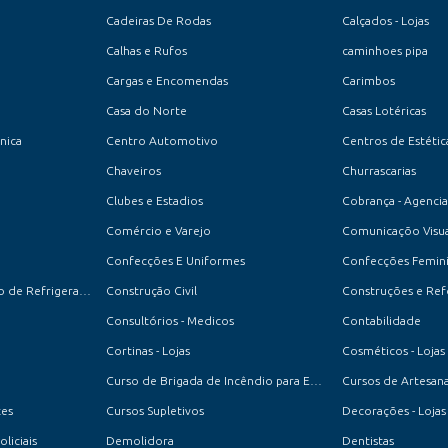
Cadeiras De Rodas
Calçados - Lojas
Calhas e Rufos
caminhoes pipa
Cargas e Encomendas
Carimbos
Casa do Norte
Casas Lotéricas
cnica
Centro Automotivo
Centros de Estétic
Chaveiros
Churrascarias
Clubes e Estadios
Cobrança - Agencia
Comércio e Varejo
Comunicaçõo Visua
Confecções E Uniformes
Confecções Feminin
Conserto e Manutenção de Refrigeradores
Construção Civil
Construções e Re
Consultórios - Medicos
Contabilidade
Cortinas - Lojas
Cosméticos - Lojas
Curso de Brigada de Incêndio para Empresas e Condomínios
Cursos de Artesan
tes
Cursos Supletivos
Decorações - Lojas
oliciais
Demolidora
Dentistas