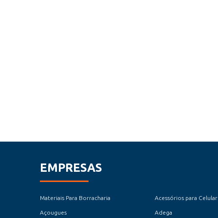
EMPRESAS
Materiais Para Borracharia
Acessórios para Celular
Açougues
Adega