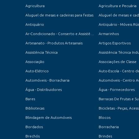
Agricultura
Agricultura e Pecuária
Aluguel de mesas e cadeiras para festas
Aluguel de mesas e cade
Antiquário
Antiquário - Móveis Rús
Ar-Condicionado - Conserto e Assistência Técnica
Armarinhos
Artesanato - Produtos Artesanais
Artigos Esportivos
Assistência Técnica
Assistência Técnica Indu
Associação
Associações de Classe
Auto-Elétrico
Automóveis - Borracharia
Automóveis - Centro 
Água - Distribuidores
Água - Fornecedores
Bares
Barracas De Frutas e S
Bibliotecas
Bicicletas - Peças, Ace
Blindagem de Automóveis
Blocos
Bordados
Borracharia
Brechós
Brindes