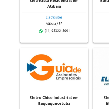
Eletricista Residencial em
Elet
Atibaia
Eletricistas
Atibaia / SP
(11) 95322-5091
Eletro Chico Industrial em
El
Itaquaquecetuba
E