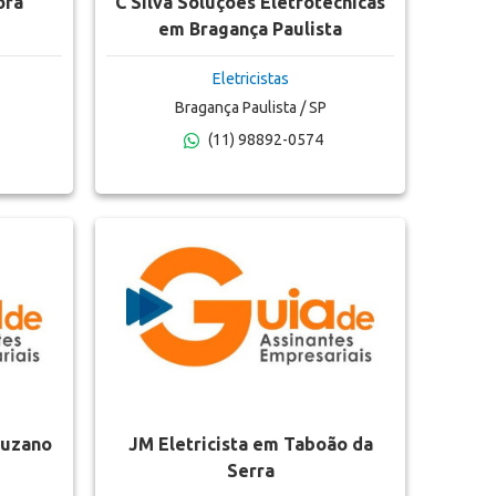
orã
C Silva Soluções Eletrotécnicas
em Bragança Paulista
Eletricistas
Bragança Paulista / SP
(11) 98892-0574
Suzano
JM Eletricista em Taboão da
Serra