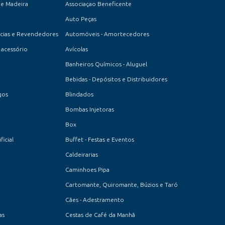
de Madeira
Associaçao Beneficente
Auto Peças
cias e Revendedores
Automóveis - Amortecedores
acessório
Avícolas
Banheiros Químicos - Aluguel
Bebidas - Depósitos e Distribuidores
gos
Blindados
Bombas Injetoras
Box
icial
Buffet - Festas e Eventos
Caldeirarias
Caminhoes Pipa
Cartomante, Quiromante, Búzios e Taró
Cães - Adestramento
as
Cestas de Café da Manhã