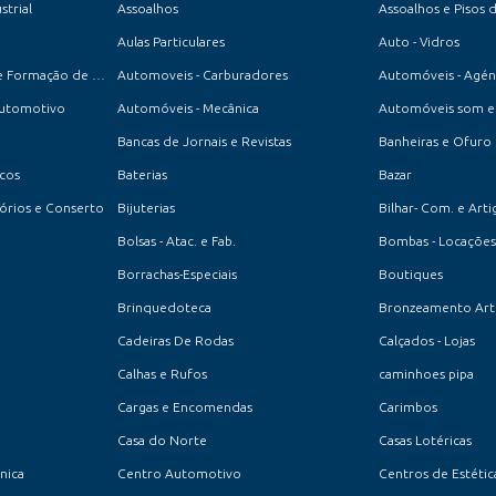
strial
Assoalhos
Assoalhos e Pisos 
Aulas Particulares
Auto - Vidros
Auto-Escola - Centro de Formação de Condutores
Automoveis - Carburadores
Automóveis - Agén
Automotivo
Automóveis - Mecânica
Automóveis som e 
Bancas de Jornais e Revistas
Banheiras e Ofuro
ucos
Baterias
Bazar
ssórios e Conserto
Bijuterias
Bilhar- Com. e Arti
Bolsas - Atac. e Fab.
Bombas - Locações
Borrachas-Especiais
Boutiques
Brinquedoteca
Bronzeamento Artif
Cadeiras De Rodas
Calçados - Lojas
Calhas e Rufos
caminhoes pipa
Cargas e Encomendas
Carimbos
Casa do Norte
Casas Lotéricas
cnica
Centro Automotivo
Centros de Estétic