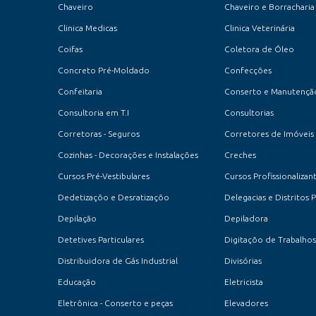
Chaveiro
Chaveiro e Borracharia
Clinica Medicas
Clinica Veterinária
Coifas
Coletora de Óleo
Concreto Pré-Moldado
Confecções
Confeitaria
Consultoria em T.I
Consultorias
Corretoras - Seguros
Corretores de Imóveis
Cozinhas - Decorações e Instalações
Creches
Cursos Pré-Vestibulares
Cursos Profissionalizan
Dedetizaçõo e Desratizaçõo
Delegacias e Distritos P
Depilação
Depiladora
Detetives Particulares
Digitaçõo de Trabalhos
Distribuidora de Gás Industrial
Divisórias
Educação
Eletricista
Eletrônica - Conserto e peças
Elevadores