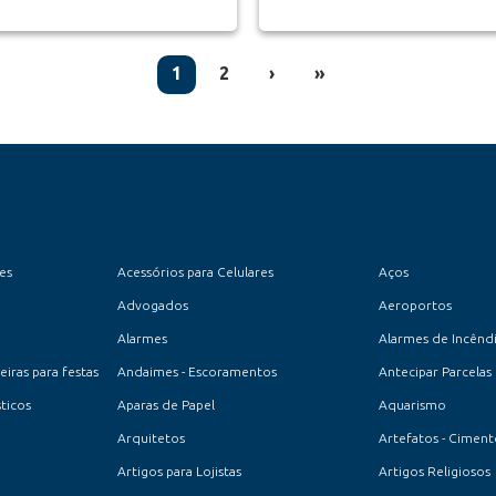
(current)
1
2
›
»
es
Acessórios para Celulares
Aços
Advogados
Aeroportos
Alarmes
Alarmes de Incênd
iras para festas
Andaimes - Escoramentos
Antecipar Parcelas
ticos
Aparas de Papel
Aquarismo
Arquitetos
Artefatos - Cimen
Artigos para Lojistas
Artigos Religiosos