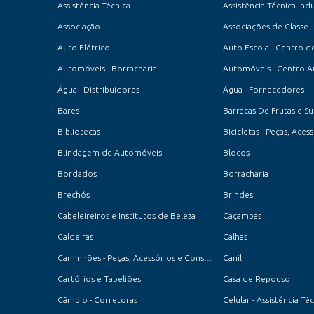
Assistência Técnica
Assistência Técnica Indu
Associação
Associações de Classe
Auto-Elétrico
Automóveis - Borracharia
Automóveis - Centro 
Água - Distribuidores
Água - Fornecedores
Bares
Barracas De Frutas e S
Bibliotecas
Bicicletas - Peças, Ace
Blindagem de Automóveis
Blocos
Bordados
Borracharia
Brechós
Brindes
Cabeleireiros e Institutos de Beleza
Caçambas
Caldeiras
Calhas
Caminhões - Peças, Acessórios e Conserto
Canil
Cartórios e Tabeliões
Casa de Repouso
Cãmbio - Corretoras
Celular - Assisténcia Té