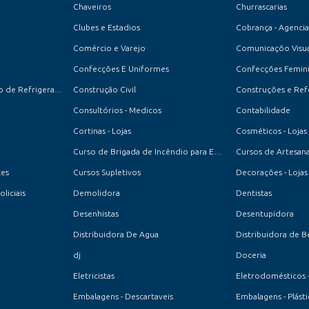
Chaveiros
Churrascarias
Clubes e Estadios
Cobrança - Agencia
Comércio e Varejo
Comunicaçõo Visua
Confecções E Uniformes
Confecções Feminin
Conserto e Manutenção de Refrigeradores
Construção Civil
Construções e Re
Consultórios - Medicos
Contabilidade
Cortinas - Lojas
Cosméticos - Lojas
Curso de Brigada de Incêndio para Empresas e Condomínios
Cursos de Artesan
tes
Cursos Supletivos
Decorações - Lojas
oliciais
Demolidora
Dentistas
Desenhistas
Desentupidora
Distribuidora De Agua
Distribuidora de B
dj
Doceria
Eletricistas
Eletrodomésticos 
Embalagens - Descartaveis
Embalagens - Plásti