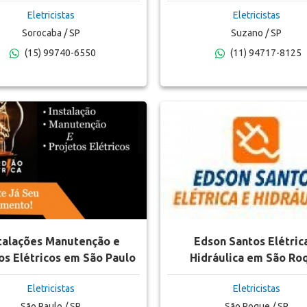
Eletricistas
Eletricistas
Sorocaba / SP
Suzano / SP
(15) 99740-6550
(11) 94717-8125
talações Manutenção e
Edson Santos Elétric
s Elétricos em São Paulo
Hidráulica em São Ro
Guardião Da Elétrica
Eletricistas
Eletricistas
São Paulo / SP
São Roque / SP