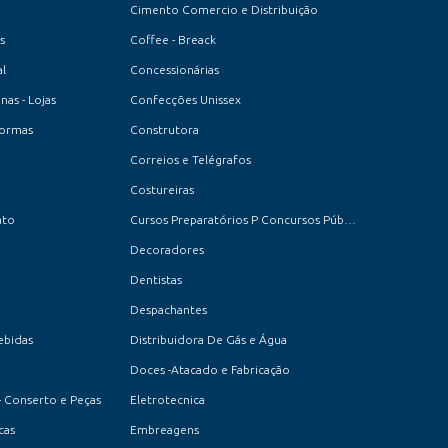
Cimento Comercio e Distribuição
s
Coffee - Breack
l
Concessionárias
as - Lojas
Confecções Unissex
formas
Construtora
Correios e Telégrafos
Costureiras
ato
Cursos Preparatórios P Concursos Públicos
Decoradores
Dentistas
Despachantes
ebidas
Distribuidora De Gás e Água
Doces -Atacado e Fabricação
- Conserto e Peças
Eletrotecnica
cas
Embreagens