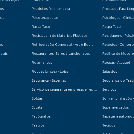
os
Produtos Para Limpeza
Produtos Para Lim
ade
Psicoterapeutas
Psicólogos - Clínica
Raspa Taco
Raspa Taco
Reciclagem de Materiais Plásticos
Reciclagens - Plásti
es
Refrigeraçõo Comercial - Art e Equip
Relógios - Consert
ciais
Restaurantes, Bares e Lanchonetes
Retífica de Motore
Rolamentos
Roupas - Aluguel
Roupas Unissex - Lojas
Salgados
Segurança - Sistemas
Segurança do Trab
Serviço de segurança empresas e residencial
Serviços
Soldas
Som e Iluminaçõo -
Sucata
Supermercados
Tacógrafos
Tapeçaria automot
Teatros
Tecidos