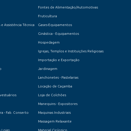
Fontes de Alimentação/Automotivas
Fruticultura
 e Assisténcia Técnica
Gases-Equipamentos
Ginástica - Equipamentos
Hospedagem
Igrejas, Templos e Instituições Religiosas
Importação e Exportação
o
Jardinagem
Lanchonetes - Pastelarias
Locação de Caçamba
 vestuários
Loja de Colchões
Manequins - Expositores
a - Fab. Conserto
Maquinas Industriais
Massagem Relaxante
- Lojas
Material Cirúrgico