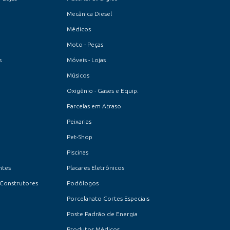
Mecânica Diesel
Médicos
Moto - Peças
s
Móveis - Lojas
Músicos
Oxigênio - Gases e Equip.
Parcelas em Atraso
Peixarias
Pet-Shop
Piscinas
ntes
Placares Eletrônicos
 Construtores
Podólogos
Porcelanato Cortes Especiais
Poste Padrão de Energia
Produtos Médicos