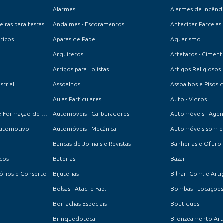
Alarmes
Alarmes de Incênd
iras para festas
Andaimes - Escoramentos
Antecipar Parcelas
ticos
Aparas de Papel
Aquarismo
Arquitetos
Artefatos - Cimen
Artigos para Lojistas
Artigos Religiosos
strial
Assoalhos
Assoalhos e Pisos 
Aulas Particulares
Auto - Vidros
Auto-Escola - Centro de Formação de Condutores
Automoveis - Carburadores
Automóveis - Agén
Automotivo
Automóveis - Mecânica
Automóveis som e 
Bancas de Jornais e Revistas
Banheiras e Ofuro
ucos
Baterias
Bazar
ssórios e Conserto
Bijuterias
Bilhar- Com. e Arti
Bolsas - Atac. e Fab.
Bombas - Locações
Borrachas-Especiais
Boutiques
Brinquedoteca
Bronzeamento Artif