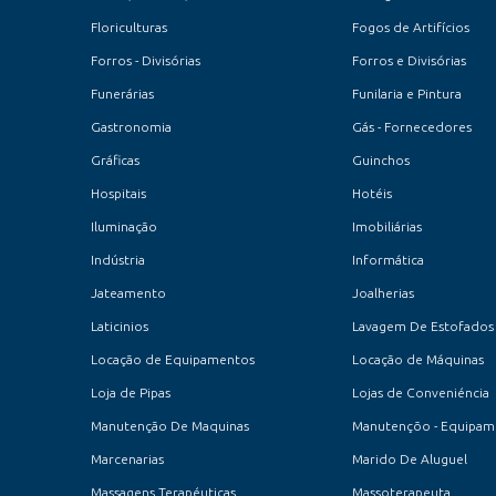
Floriculturas
Fogos de Artifícios
Forros - Divisórias
Forros e Divisórias
Funerárias
Funilaria e Pintura
Gastronomia
Gás - Fornecedores
Gráficas
Guinchos
Hospitais
Hotéis
Iluminação
Imobiliárias
Indústria
Informática
Jateamento
Joalherias
Laticinios
Lavagem De Estofados
Locação de Equipamentos
Locação de Máquinas
Loja de Pipas
Lojas de Conveniéncia
Manutenção De Maquinas
Manutençõo - Equipam
Marcenarias
Marido De Aluguel
Massagens Terapéuticas
Massoterapeuta