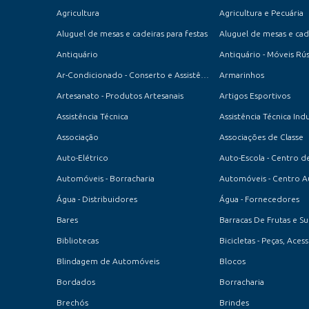
Agricultura
Agricultura e Pecuária
Aluguel de mesas e cadeiras para festas
Aluguel de mesas e cade
Antiquário
Antiquário - Móveis Rús
Ar-Condicionado - Conserto e Assistência Técnica
Armarinhos
Artesanato - Produtos Artesanais
Artigos Esportivos
Assistência Técnica
Assistência Técnica Indu
Associação
Associações de Classe
Auto-Elétrico
Automóveis - Borracharia
Automóveis - Centro 
Água - Distribuidores
Água - Fornecedores
Bares
Barracas De Frutas e S
Bibliotecas
Bicicletas - Peças, Ace
Blindagem de Automóveis
Blocos
Bordados
Borracharia
Brechós
Brindes