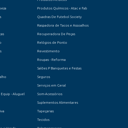
peza
Produtos Químicos - Atac e Fab
s
Quadras De Futebol Society
Raspadora de Tacos e Assoalhos
cas
Recuperadora De Peças
o
Relógios de Ponto
s
Revestimento
Roupas - Reforma
Salões P Banquetes e Festas
alho
Seguros
Serviços em Geral
 Equip - Aluguel
Som-Acessórios
Suplementos Alimentares
iva
Tapeçarias
Tecidos