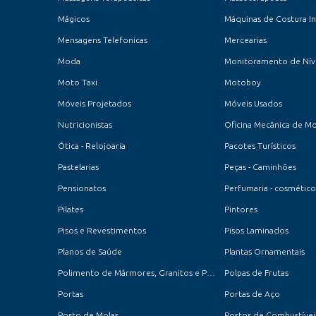
Mágicos
Mensagens Telefonicas
Mercearias
Moda
Monitoramento de Nív
Moto Taxi
Motoboy
Móveis Projetados
Móveis Usados
Nutricionistas
Oficina Mecânica de M
Ótica - Relojoaria
Pacotes Turísticos
Pastelarias
Peças - Caminhões
Pensionatos
Perfumaria - cosmético
Pilates
Pintores
Pisos e Revestimentos
Pisos Laminados
Planos de Saúde
Plantas Ornamentais
Polimento de Mármores, Granitos e Porcelanatos
Polpas de Frutas
Portas
Portas de Aço
Posto de Molas
Postos de Combustíveis