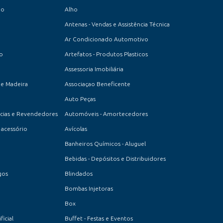
io
Alho
Antenas - Vendas e Assistência Técnica
Ar Condicionado Automotivo
to
Artefatos - Produtos Plasticos
Assessoria Imobiliária
de Madeira
Associaçao Beneficente
Auto Peças
cias e Revendedores
Automóveis - Amortecedores
acessório
Avícolas
Banheiros Químicos - Aluguel
Bebidas - Depósitos e Distribuidores
gos
Blindados
Bombas Injetoras
Box
icial
Buffet - Festas e Eventos