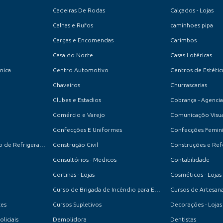
Cadeiras De Rodas
Calçados - Lojas
Calhas e Rufos
caminhoes pipa
Cargas e Encomendas
Carimbos
Casa do Norte
Casas Lotéricas
cnica
Centro Automotivo
Centros de Estétic
Chaveiros
Churrascarias
Clubes e Estadios
Cobrança - Agencia
Comércio e Varejo
Comunicaçõo Visua
Confecções E Uniformes
Confecções Feminin
Conserto e Manutenção de Refrigeradores
Construção Civil
Construções e Re
Consultórios - Medicos
Contabilidade
Cortinas - Lojas
Cosméticos - Lojas
Curso de Brigada de Incêndio para Empresas e Condomínios
Cursos de Artesan
tes
Cursos Supletivos
Decorações - Lojas
oliciais
Demolidora
Dentistas