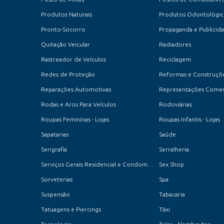
Produtos Naturais
Produtos Odontológic
Pronto-Socorro
Propaganda e Publicid
Quitação Veicular
Radiadores
Rastreador de Veículos
Reciclagem
Redes de Proteção
Reformas e Construçõ
Reparações Automotivas
Representações Comer
Rodas e Aros Para Veículos
Rodoviárias
Roupas Femininas - Lojas
Roupas Infantis - Lojas
Sapatarias
Saúde
Serigrafia
Serralheria
Serviços Gerais Residencial e Condomínios
Sex Shop
Sorveterias
Spa
Suspensão
Tabacaria
Tatuagens e Piercings
Táxi