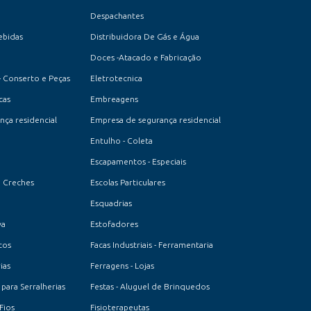
Despachantes
ebidas
Distribuidora De Gás e Água
Doces -Atacado e Fabricação
- Conserto e Peças
Eletrotecnica
cas
Embreagens
ça residencial
Empresa de segurança residencial
Entulho - Coleta
Escapamentos - Especiais
e Creches
Escolas Particulares
Esquadrias
va
Estofadores
cos
Facas Industriais - Ferramentaria
ias
Ferragens - Lojas
 para Serralherias
Festas - Aluguel de Brinquedos
Fios
Fisioterapeutas