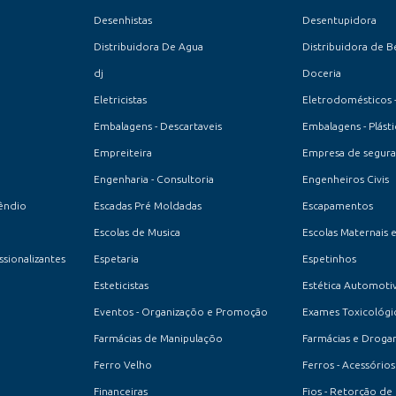
Desenhistas
Desentupidora
Distribuidora De Agua
Distribuidora de B
dj
Doceria
Eletricistas
Eletrodomésticos 
Embalagens - Descartaveis
Embalagens - Plásti
Empreiteira
Empresa de seguran
Engenharia - Consultoria
Engenheiros Civis
êndio
Escadas Pré Moldadas
Escapamentos
Escolas de Musica
Escolas Maternais 
ssionalizantes
Espetaria
Espetinhos
Esteticistas
Estética Automoti
Eventos - Organizaçõo e Promoção
Exames Toxicológi
Farmácias de Manipulaçõo
Farmácias e Drogar
Ferro Velho
Ferros - Acessórios
Financeiras
Fios - Retorção de 