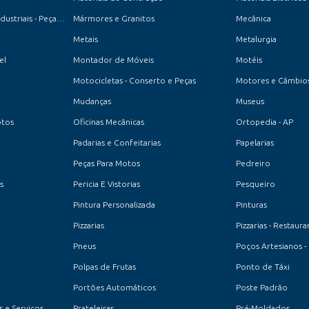
Máquinas de Costura Industriais - Peças e Acessórios
Mármores e Granitos
Mecânica
Metais
Metalurgia
el
Montador de Móveis
Motéis
Motocicletas - Conserto e Peças
Motores e Câmbio
Mudanças
Museus
otos
Oficinas Mecânicas
Ortopedia - AP
Padarias e Confeitarias
Papelarias
Peças Para Motos
Pedreiro
s
Pericia E Vistorias
Pesqueiro
Pintura Personalizada
Pinturas
Pizzarias
Pizzarias - Restaura
Pneus
Poços Artesianos -
Polpas de Frutas
Ponto de Táxi
Portões Automáticos
Poste Padrão
 e Serviços
Prateleiras
Pré-Moldados