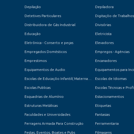
Depilação
Depiladora
Detetives Particulares
Digitaçõo de Trabalhos
Distribuidora de Gás Industrial
Divisórias
Educação
Eletricista
Eletrônica - Conserto e peças
Elevadores
Empregados Domésticos
Empregos - Agéncias
Emprestimos
Encanadores
Equipamentos de Audio
Equipamentos para Inc
Escolas de Educaçõo Infantil( Maternal, Jardim e Pré-Escola )
Escolas de Idiomas
Escolas Publicas
Escolas Técnicas e Profi
Esquadrias de Alumínio
Estacionamentos
Estruturas Metálicas
Etiquetas
Faculdades e Universidades
Fantasias
Ferragens Armada Para Construção
Ferramentaria
Festas, Eventos, Boates e Pubs
Filmagens