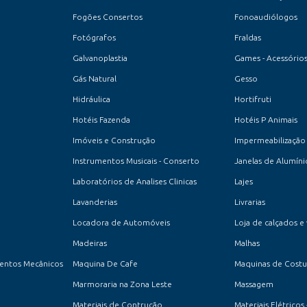
Fogões Consertos
Fonoaudiólogos
Fotógrafos
Fraldas
Galvanoplastia
Games - Acessórios
Gás Natural
Gesso
Hidráulica
Hortifruti
Hotéis Fazenda
Hotéis P Animais
Imóveis e Construção
Impermeabilização
Instrumentos Musicais - Conserto
Janelas de Alumíni
Laboratórios de Analises Clinicas
Lajes
Lavanderias
Livrarias
Locadora de Automóveis
Loja de calçados e
Madeiras
Malhas
entos Mecânicos
Maquina De Cafe
Maquinas de Costur
Marmoraria na Zona Leste
Massagem
Materiais de Contrução
Materiais Elétricos 