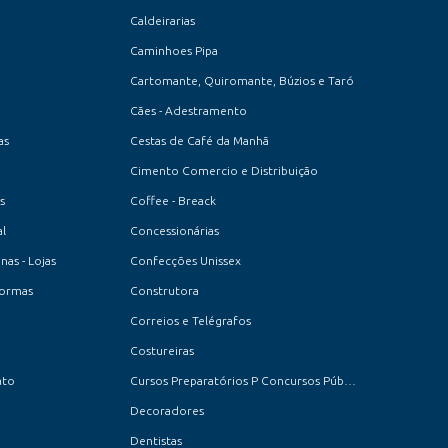
Caldeirarias
Caminhoes Pipa
Cartomante, Quiromante, Búzios e Taró
Cães - Adestramento
as
Cestas de Café da Manhã
Cimento Comercio e Distribuição
s
Coffee - Breack
l
Concessionárias
as - Lojas
Confecções Unissex
formas
Construtora
Correios e Telégrafos
Costureiras
ato
Cursos Preparatórios P Concursos Públicos
Decoradores
Dentistas