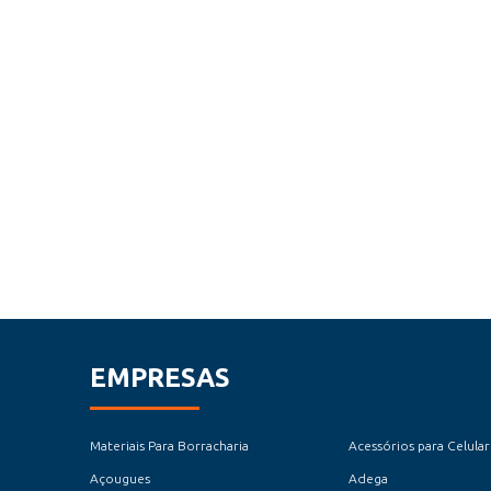
EMPRESAS
Materiais Para Borracharia
Acessórios para Celular
Açougues
Adega