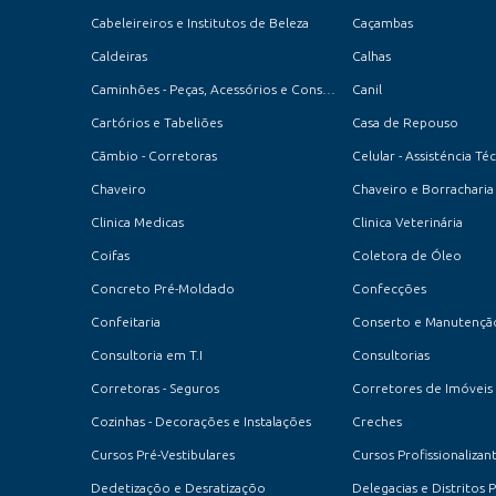
Cabeleireiros e Institutos de Beleza
Caçambas
Caldeiras
Calhas
Caminhões - Peças, Acessórios e Conserto
Canil
Cartórios e Tabeliões
Casa de Repouso
Cãmbio - Corretoras
Celular - Assisténcia Té
Chaveiro
Chaveiro e Borracharia
Clinica Medicas
Clinica Veterinária
Coifas
Coletora de Óleo
Concreto Pré-Moldado
Confecções
Confeitaria
Consultoria em T.I
Consultorias
Corretoras - Seguros
Corretores de Imóveis
Cozinhas - Decorações e Instalações
Creches
Cursos Pré-Vestibulares
Cursos Profissionalizan
Dedetizaçõo e Desratizaçõo
Delegacias e Distritos P