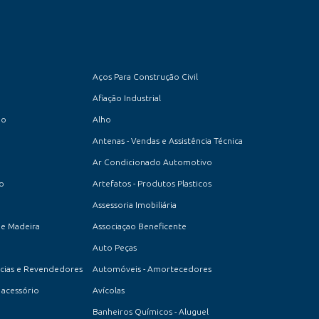
Aços Para Construção Civil
Afiação Industrial
io
Alho
Antenas - Vendas e Assistência Técnica
Ar Condicionado Automotivo
to
Artefatos - Produtos Plasticos
Assessoria Imobiliária
de Madeira
Associaçao Beneficente
Auto Peças
cias e Revendedores
Automóveis - Amortecedores
acessório
Avícolas
Banheiros Químicos - Aluguel