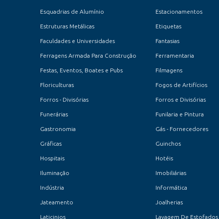
Esquadrias de Alumínio
Estacionamentos
Estruturas Metálicas
Etiquetas
Faculdades e Universidades
Fantasias
Ferragens Armada Para Construção
Ferramentaria
Festas, Eventos, Boates e Pubs
Filmagens
Floriculturas
Fogos de Artifícios
Forros - Divisórias
Forros e Divisórias
Funerárias
Funilaria e Pintura
Gastronomia
Gás - Fornecedores
Gráficas
Guinchos
Hospitais
Hotéis
Iluminação
Imobiliárias
Indústria
Informática
Jateamento
Joalherias
Laticinios
Lavagem De Estofados