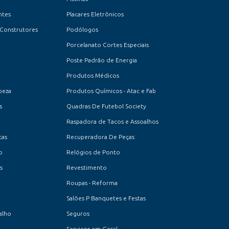
ntes
Placares Eletrônicos
 Construtores
Podólogos
Porcelanato Cortes Especiais
Poste Padrão de Energia
Produtos Médicos
peza
Produtos Químicos - Atac e Fab
s
Quadras De Futebol Society
Raspadora de Tacos e Assoalhos
cas
Recuperadora De Peças
o
Relógios de Ponto
s
Revestimento
Roupas - Reforma
Salões P Banquetes e Festas
alho
Seguros
Serviços em Geral