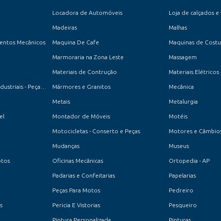
Locadora de Automóveis
Loja de calçados e
Madeiras
Malhas
entos Mecânicos
Maquina De Cafe
Maquinas de Costur
Marmoraria na Zona Leste
Massagem
Materiais de Contrução
Materiais Elétricos 
Máquinas de Costura Industriais - Peças e Acessórios
Mármores e Granitos
Mecânica
Metais
Metalurgia
el
Montador de Móveis
Motéis
Motocicletas - Conserto e Peças
Motores e Câmbio
Mudanças
Museus
otos
Oficinas Mecânicas
Ortopedia - AP
Padarias e Confeitarias
Papelarias
Peças Para Motos
Pedreiro
s
Pericia E Vistorias
Pesqueiro
Pintura Personalizada
Pinturas