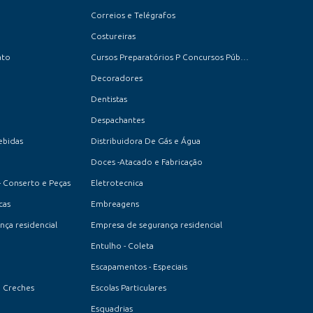
Correios e Telégrafos
Costureiras
ato
Cursos Preparatórios P Concursos Públicos
Decoradores
Dentistas
Despachantes
ebidas
Distribuidora De Gás e Água
Doces -Atacado e Fabricação
- Conserto e Peças
Eletrotecnica
cas
Embreagens
ça residencial
Empresa de segurança residencial
Entulho - Coleta
Escapamentos - Especiais
e Creches
Escolas Particulares
Esquadrias