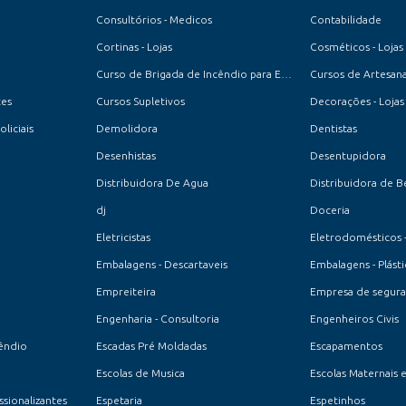
Consultórios - Medicos
Contabilidade
Cortinas - Lojas
Cosméticos - Lojas
Curso de Brigada de Incêndio para Empresas e Condomínios
Cursos de Artesan
tes
Cursos Supletivos
Decorações - Lojas
oliciais
Demolidora
Dentistas
Desenhistas
Desentupidora
Distribuidora De Agua
Distribuidora de B
dj
Doceria
Eletricistas
Eletrodomésticos 
Embalagens - Descartaveis
Embalagens - Plásti
Empreiteira
Empresa de seguran
Engenharia - Consultoria
Engenheiros Civis
êndio
Escadas Pré Moldadas
Escapamentos
Escolas de Musica
Escolas Maternais 
ssionalizantes
Espetaria
Espetinhos