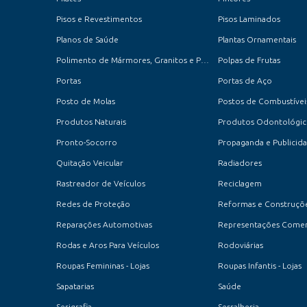
Pisos e Revestimentos
Pisos Laminados
Planos de Saúde
Plantas Ornamentais
Polimento de Mármores, Granitos e Porcelanatos
Polpas de Frutas
Portas
Portas de Aço
Posto de Molas
Postos de Combustíveis
Produtos Naturais
Produtos Odontológic
Pronto-Socorro
Propaganda e Publicid
Quitação Veicular
Radiadores
Rastreador de Veículos
Reciclagem
Redes de Proteção
Reformas e Construçõ
Reparações Automotivas
Representações Comer
Rodas e Aros Para Veículos
Rodoviárias
Roupas Femininas - Lojas
Roupas Infantis - Lojas
Sapatarias
Saúde
Serigrafia
Serralheria