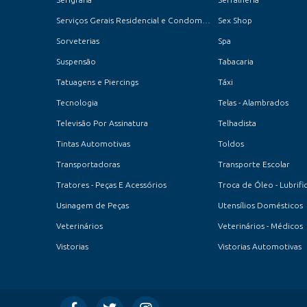
Serviços Gerais Residencial e Condomínios
Sex Shop
Sorveterias
Spa
Suspensão
Tabacaria
Tatuagens e Piercings
Táxi
Tecnologia
Telas - Alambrados
Televisão Por Assinatura
Telhadista
Tintas Automotivas
Toldos
Transportadoras
Transporte Escolar
Tratores - Peças E Acessórios
Troca de Óleo - Lubrifi
Usinagem de Peças
Utensílios Domésticos
Veterinários
Veterinários - Médicos
Vistorias
Vistorias Automotivas