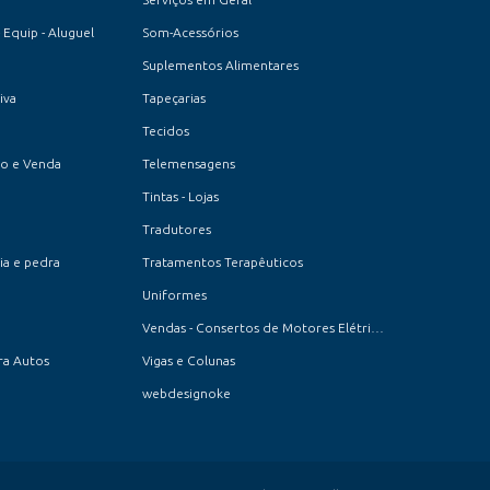
 Equip - Aluguel
Som-Acessórios
Suplementos Alimentares
iva
Tapeçarias
Tecidos
to e Venda
Telemensagens
Tintas - Lojas
Tradutores
ia e pedra
Tratamentos Terapêuticos
Uniformes
Vendas - Consertos de Motores Elétricos
ara Autos
Vigas e Colunas
webdesignoke