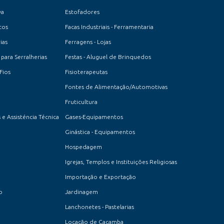
va
Estofadores
cos
Facas Industriais - Ferramentaria
ias
Ferragens - Lojas
 para Serralherias
Festas - Aluguel de Brinquedos
Fios
Fisioterapeutas
Fontes de Alimentação/Automotivas
Fruticultura
 e Assisténcia Técnica
Gases-Equipamentos
Ginástica - Equipamentos
Hospedagem
Igrejas, Templos e Instituições Religiosas
Importação e Exportação
o
Jardinagem
Lanchonetes - Pastelarias
Locação de Caçamba