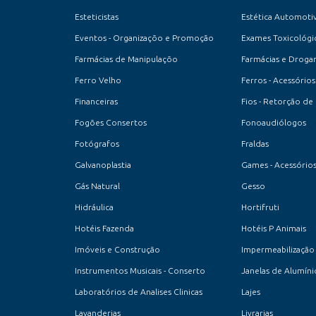
Esteticistas
Estética Automoti
Eventos - Organizaçõo e Promoção
Exames Toxicológi
Farmácias de Manipulaçõo
Farmácias e Drogar
Ferro Velho
Ferros - Acessórios
Financeiras
Fios - Retorção de 
Fogões Consertos
Fonoaudiólogos
Fotógrafos
Fraldas
Galvanoplastia
Games - Acessórios
Gás Natural
Gesso
Hidráulica
Hortifruti
Hotéis Fazenda
Hotéis P Animais
Imóveis e Construção
Impermeabilização
Instrumentos Musicais - Conserto
Janelas de Alumíni
Laboratórios de Analises Clinicas
Lajes
Lavanderias
Livrarias