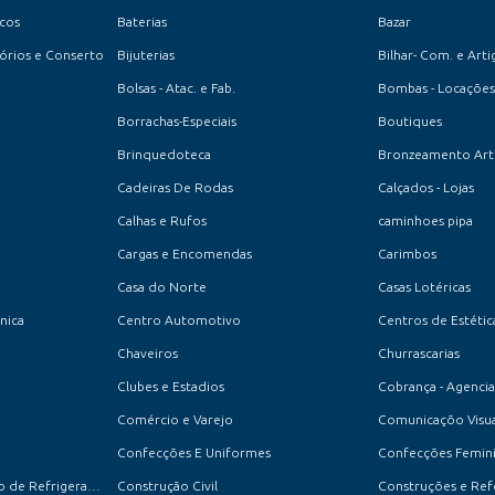
ucos
Baterias
Bazar
ssórios e Conserto
Bijuterias
Bilhar- Com. e Arti
Bolsas - Atac. e Fab.
Bombas - Locações
Borrachas-Especiais
Boutiques
Brinquedoteca
Bronzeamento Artif
Cadeiras De Rodas
Calçados - Lojas
Calhas e Rufos
caminhoes pipa
Cargas e Encomendas
Carimbos
Casa do Norte
Casas Lotéricas
cnica
Centro Automotivo
Centros de Estétic
Chaveiros
Churrascarias
Clubes e Estadios
Cobrança - Agencia
Comércio e Varejo
Comunicaçõo Visua
Confecções E Uniformes
Confecções Feminin
Conserto e Manutenção de Refrigeradores
Construção Civil
Construções e Re