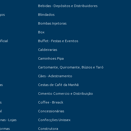
Bebidas - Depósitos e Distribuidores
gos
Blindados
Bombas Injetoras
Box
icial
Buffet - Festas e Eventos
Caldeirarias
Caminhoes Pipa
Cartomante, Quiromante, Búzios e Taró
Cães - Adestramento
as
Cestas de Café da Manhã
Cimento Comercio e Distribuição
s
Coffee - Breack
l
Concessionárias
as - Lojas
Confecções Unissex
formas
Construtora