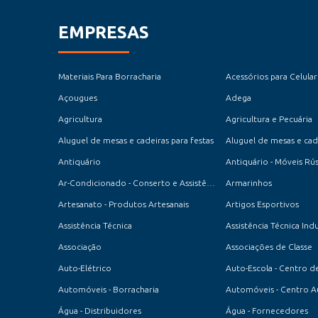
EMPRESAS
Materiais Para Borracharia
Acessórios para Celular
Açougues
Adega
Agricultura
Agricultura e Pecuária
Aluguel de mesas e cadeiras para festas
Aluguel de mesas e cade
Antiquário
Antiquário - Móveis Rús
Ar-Condicionado - Conserto e Assistência Técnica
Armarinhos
Artesanato - Produtos Artesanais
Artigos Esportivos
Assistência Técnica
Assistência Técnica Indu
Associação
Associações de Classe
Auto-Elétrico
Automóveis - Borracharia
Automóveis - Centro 
Água - Distribuidores
Água - Fornecedores