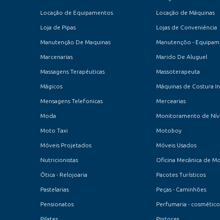
Locação de Equipamentos
Locação de Máquinas
Loja de Pipas
Lojas de Conveniéncia
Manutenção De Maquinas
Manutençõo - Equipam
Marcenarias
Marido De Aluguel
Massagens Terapéuticas
Massoterapeuta
Mágicos
Mensagens Telefonicas
Mercearias
Moda
Monitoramento de Nív
Moto Taxi
Motoboy
Móveis Projetados
Móveis Usados
Nutricionistas
Oficina Mecânica de M
Ótica - Relojoaria
Pacotes Turísticos
Pastelarias
Peças - Caminhões
Pensionatos
Perfumaria - cosmético
Pilates
Pintores