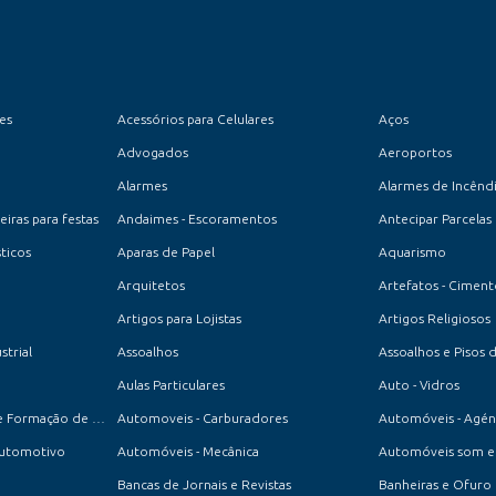
es
Acessórios para Celulares
Aços
Advogados
Aeroportos
Alarmes
Alarmes de Incênd
iras para festas
Andaimes - Escoramentos
Antecipar Parcelas
ticos
Aparas de Papel
Aquarismo
Arquitetos
Artefatos - Cimen
Artigos para Lojistas
Artigos Religiosos
strial
Assoalhos
Assoalhos e Pisos 
Aulas Particulares
Auto - Vidros
Auto-Escola - Centro de Formação de Condutores
Automoveis - Carburadores
Automóveis - Agén
Automotivo
Automóveis - Mecânica
Automóveis som e 
Bancas de Jornais e Revistas
Banheiras e Ofuro