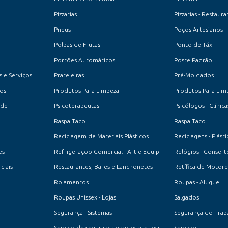
Pizzarias
Pizzarias - Restaura
Pneus
Poços Artesianos -
Polpas de Frutas
Ponto de Táxi
Portões Automáticos
Poste Padrão
 e Serviços
Prateleiras
Pré-Moldados
os
Produtos Para Limpeza
Produtos Para Lim
ade
Psicoterapeutas
Psicólogos - Clínica
Raspa Taco
Raspa Taco
Reciclagem de Materiais Plásticos
Reciclagens - Plásti
es
Refrigeraçõo Comercial - Art e Equip
Relógios - Consert
ciais
Restaurantes, Bares e Lanchonetes
Retífica de Motore
Rolamentos
Roupas - Aluguel
Roupas Unissex - Lojas
Salgados
Segurança - Sistemas
Segurança do Trab
Serviço de segurança empresas e residencial
Serviços