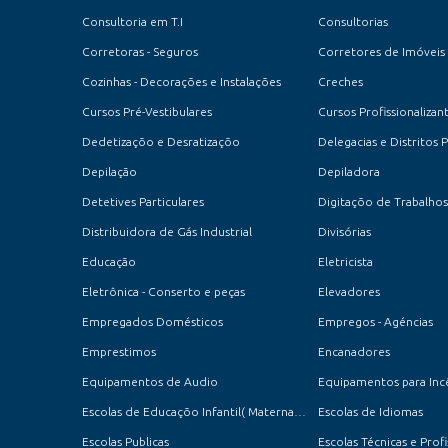
Consultoria em T.I
Consultorias
Corretoras - Seguros
Corretores de Imóveis
Cozinhas - Decorações e Instalações
Creches
Cursos Pré-Vestibulares
Cursos Profissionalizan
Dedetizaçõo e Desratizaçõo
Delegacias e Distritos P
Depilação
Depiladora
Detetives Particulares
Digitaçõo de Trabalhos
Distribuidora de Gás Industrial
Divisórias
Educação
Eletricista
Eletrônica - Conserto e peças
Elevadores
Empregados Domésticos
Empregos - Agéncias
Emprestimos
Encanadores
Equipamentos de Audio
Equipamentos para Inc
Escolas de Educaçõo Infantil( Maternal, Jardim e Pré-Escola )
Escolas de Idiomas
Escolas Publicas
Escolas Técnicas e Profi