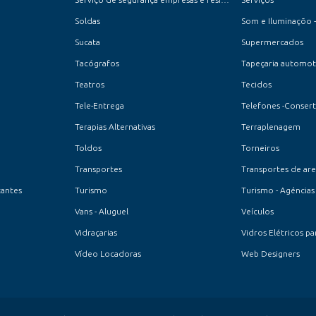
Soldas
Som e Iluminaçõo -
Sucata
Supermercados
Tacógrafos
Tapeçaria automot
Teatros
Tecidos
Tele-Entrega
Telefones -Conser
Terapias Alternativas
Terraplenagem
Toldos
Torneiros
Transportes
Transportes de are
cantes
Turismo
Turismo - Agéncias
Vans - Aluguel
Veículos
Vidraçarias
Vidros Elétricos p
Vídeo Locadoras
Web Designers