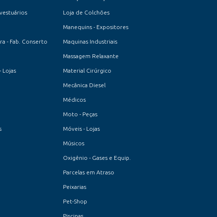
 vestuários
Loja de Colchões
Manequins - Expositores
a - Fab. Conserto
Maquinas Industriais
Massagem Relaxante
- Lojas
Material Cirúrgico
Mecânica Diesel
Médicos
Moto - Peças
s
Móveis - Lojas
Músicos
Oxigênio - Gases e Equip.
Parcelas em Atraso
Peixarias
Pet-Shop
Piscinas