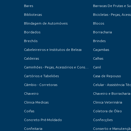
Bares
Barracas De Frutas e S
Bibliotecas
Bicicletas - Peças, Ace
Blindagem de Automóveis
Blocos
Bordados
Borracharia
Brechós
Brindes
Cabeleireiros e Institutos de Beleza
Caçambas
Caldeiras
Calhas
Caminhões - Peças, Acessórios e Conserto
Canil
Cartórios e Tabeliões
Casa de Repouso
Cãmbio - Corretoras
Celular - Assisténcia Té
Chaveiro
Chaveiro e Borracharia
Clinica Medicas
Clinica Veterinária
Coifas
Coletora de Óleo
Concreto Pré-Moldado
Confecções
Confeitaria