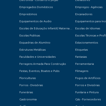
Empregados Domésticos
Empregos - Agéncias
Emprestimos
Encanadores
Equipamentos de Audio
Equipamentos para Inc
Escolas de Educaçõo Infantil( Maternal, Jardim e Pré-Escola )
Escolas de Idiomas
Escolas Publicas
Escolas Técnicas e Profi
Esquadrias de Alumínio
Estacionamentos
Estruturas Metálicas
Etiquetas
Faculdades e Universidades
Fantasias
Ferragens Armada Para Construção
Ferramentaria
Festas, Eventos, Boates e Pubs
Filmagens
Floriculturas
Fogos de Artifícios
Forros - Divisórias
Forros e Divisórias
Funerárias
Funilaria e Pintura
Gastronomia
Gás - Fornecedores