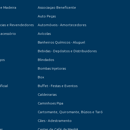
de Madeira
Associaçao Beneficente
Auto Peças
cias e Revendedores
Automóveis - Amortecedores
acessório
Avícolas
Banheiros Químicos - Aluguel
Bebidas - Depósitos e Distribuidores
gos
Blindados
Bombas Injetoras
Box
icial
Buffet - Festas e Eventos
Caldeirarias
Caminhoes Pipa
Cartomante, Quiromante, Búzios e Taró
Cães - Adestramento
as
Cestas de Café da Manhã