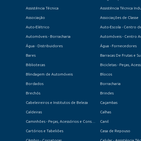
Assistência Técnica
Assistência Técnica Indu
Associação
Associações de Classe
Auto-Elétrico
Automóveis - Borracharia
Automóveis - Centro 
Água - Distribuidores
Água - Fornecedores
Bares
Barracas De Frutas e S
Bibliotecas
Bicicletas - Peças, Ace
Blindagem de Automóveis
Blocos
Bordados
Borracharia
Brechós
Brindes
Cabeleireiros e Institutos de Beleza
Caçambas
Caldeiras
Calhas
Caminhões - Peças, Acessórios e Conserto
Canil
Cartórios e Tabeliões
Casa de Repouso
Cãmbio - Corretoras
Celular - Assisténcia Té