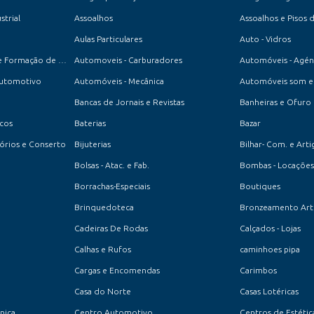
strial
Assoalhos
Assoalhos e Pisos 
Aulas Particulares
Auto - Vidros
Auto-Escola - Centro de Formação de Condutores
Automoveis - Carburadores
Automóveis - Agén
Automotivo
Automóveis - Mecânica
Automóveis som e 
Bancas de Jornais e Revistas
Banheiras e Ofuro
ucos
Baterias
Bazar
ssórios e Conserto
Bijuterias
Bilhar- Com. e Arti
Bolsas - Atac. e Fab.
Bombas - Locações
Borrachas-Especiais
Boutiques
Brinquedoteca
Bronzeamento Artif
Cadeiras De Rodas
Calçados - Lojas
Calhas e Rufos
caminhoes pipa
Cargas e Encomendas
Carimbos
Casa do Norte
Casas Lotéricas
cnica
Centro Automotivo
Centros de Estétic