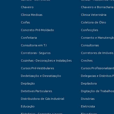
Chaveiro
Chaveiro e Borracharia
Clinica Medicas
Clinica Veterinária
Coifas
Coletora de Óleo
Concreto Pré-Moldado
Confecções
Confeitaria
Consultoria em T.I
Consultorias
Corretoras - Seguros
Corretores de Imóveis
Cozinhas - Decorações e Instalações
Creches
Cursos Pré-Vestibulares
Cursos Profissionalizan
Dedetizaçõo e Desratizaçõo
Delegacias e Distritos P
Depilação
Depiladora
Detetives Particulares
Digitaçõo de Trabalhos
Distribuidora de Gás Industrial
Divisórias
Educação
Eletricista
Eletrônica - Conserto e peças
Elevadores