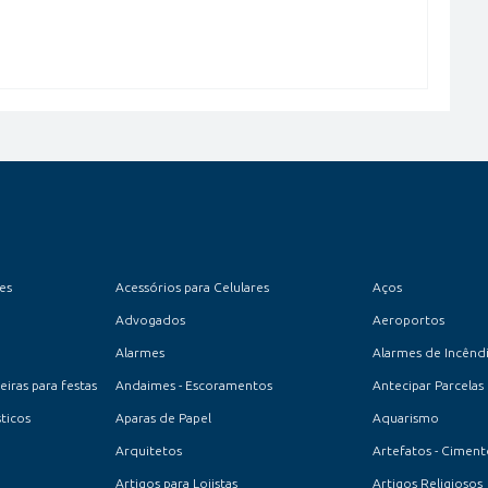
es
Acessórios para Celulares
Aços
Advogados
Aeroportos
Alarmes
Alarmes de Incênd
iras para festas
Andaimes - Escoramentos
Antecipar Parcelas
ticos
Aparas de Papel
Aquarismo
Arquitetos
Artefatos - Cimen
Artigos para Lojistas
Artigos Religiosos