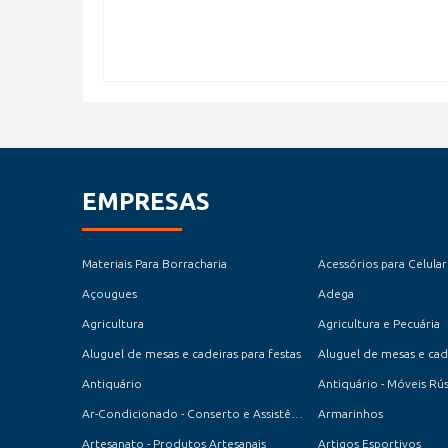
EMPRESAS
Materiais Para Borracharia
Acessórios para Celular
Açougues
Adega
Agricultura
Agricultura e Pecuária
Aluguel de mesas e cadeiras para festas
Aluguel de mesas e cade
Antiquário
Antiquário - Móveis Rús
Ar-Condicionado - Conserto e Assistência Técnica
Armarinhos
Artesanato - Produtos Artesanais
Artigos Esportivos