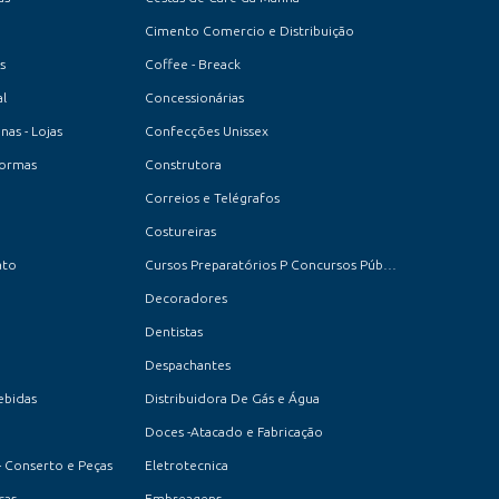
Cimento Comercio e Distribuição
s
Coffee - Breack
l
Concessionárias
as - Lojas
Confecções Unissex
formas
Construtora
Correios e Telégrafos
Costureiras
ato
Cursos Preparatórios P Concursos Públicos
Decoradores
Dentistas
Despachantes
ebidas
Distribuidora De Gás e Água
Doces -Atacado e Fabricação
- Conserto e Peças
Eletrotecnica
cas
Embreagens