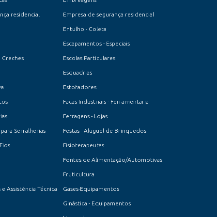
ça residencial
Empresa de segurança residencial
Entulho - Coleta
Escapamentos - Especiais
e Creches
Escolas Particulares
Esquadrias
va
Estofadores
cos
Facas Industriais - Ferramentaria
ias
Ferragens - Lojas
 para Serralherias
Festas - Aluguel de Brinquedos
Fios
Fisioterapeutas
Fontes de Alimentação/Automotivas
Fruticultura
 e Assisténcia Técnica
Gases-Equipamentos
Ginástica - Equipamentos