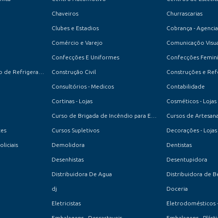
Chaveiros
Churrascarias
Clubes e Estadios
Cobrança - Agencia
Comércio e Varejo
Comunicaçõo Visua
Confecções E Uniformes
Confecções Feminin
Conserto e Manutenção de Refrigeradores
Construção Civil
Construções e Re
Consultórios - Medicos
Contabilidade
Cortinas - Lojas
Cosméticos - Lojas
Curso de Brigada de Incêndio para Empresas e Condomínios
Cursos de Artesan
tes
Cursos Supletivos
Decorações - Lojas
oliciais
Demolidora
Dentistas
Desenhistas
Desentupidora
Distribuidora De Agua
Distribuidora de B
dj
Doceria
Eletricistas
Eletrodomésticos 
Embalagens - Descartaveis
Embalagens - Plásti